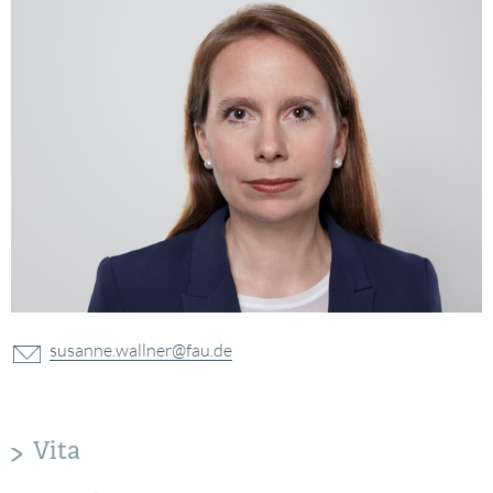
susanne.wallner@fau.de
Vita