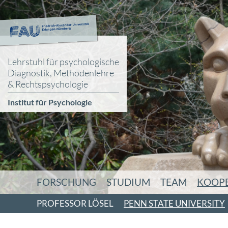
Lehrstuhl für psychologische
Diagnostik, Methodenlehre
& Rechtspsychologie
Institut für Psychologie
FORSCHUNG
STUDIUM
TEAM
KOOP
PROFESSOR LÖSEL
PENN STATE UNIVERSITY